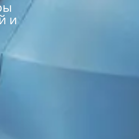
ры
й и