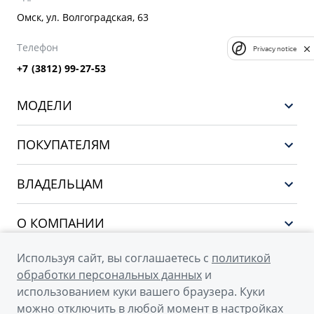
Омск, ул. Волгоградская, 63
Телефон
Privacy notice
+7 (3812) 99-27-53
МОДЕЛИ
GEELY EX5 ГИБРИД
ПОКУПАТЕЛЯМ
НОВЫЙ COOLRAY
Выбор и покупка
EX5
ВЛАДЕЛЬЦАМ
Финансы и услуги
PREFACE
Сервис
О КОМПАНИИ
CITYRAY
Поддержка
О бренде GEELY
ATLAS
Используя сайт, вы соглашаетесь с
политикой
обработки персональных данных
и
О дилерском центре
OKAVANGO
использованием куки вашего браузера. Куки
Новости
MONJARO
можно отключить в любой момент в настройках