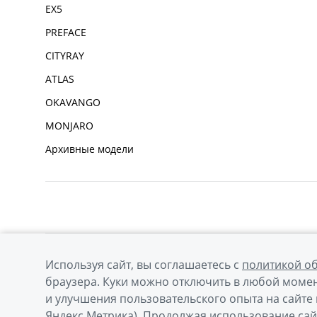
EX5
PREFACE
CITYRAY
ATLAS
OKAVANGO
MONJARO
Архивные модели
Используя сайт, вы соглашаетесь с
политикой о
© 2026
Официальный сайт Geely в России
Политик
браузера. Куки можно отключить в любой момен
и улучшения пользовательского опыта на сайте 
Яндекс.Метрика). Продолжая использование сай