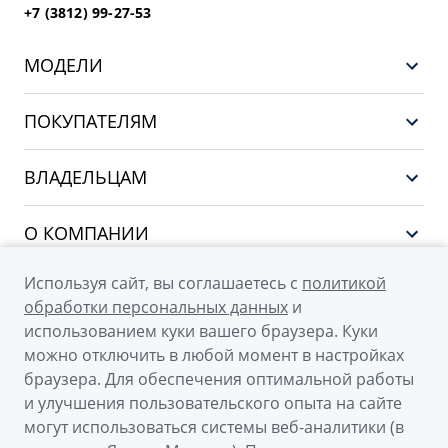
+7 (3812) 99-27-53
МОДЕЛИ
GEELY EX5 ГИБРИД
ПОКУПАТЕЛЯМ
НОВЫЙ COOLRAY
Выбор и покупка
EX5
ВЛАДЕЛЬЦАМ
Финансы и услуги
PREFACE
Сервис
О КОМПАНИИ
CITYRAY
Поддержка
О бренде GEELY
ATLAS
Используя сайт, вы соглашаетесь с
политикой
обработки персональных данных
и
О дилерском центре
OKAVANGO
использованием куки вашего браузера. Куки
Новости
MONJARO
можно отключить в любой момент в настройках
© 2026
Наша команда
браузера. Для обеспечения оптимальной работы
Архивные модели
и улучшения пользовательского опыта на сайте
Официальный сайт Geely в России
Правовая информация
могут использоваться системы веб-аналитики (в
Политика обработки персональных данных
Контакты