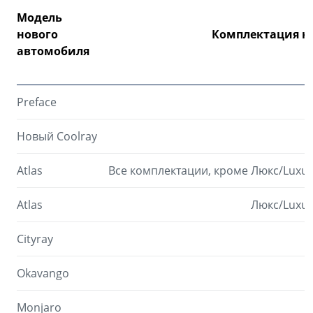
Модель
нового
Комплектация н
автомобиля
Preface
Новый Coolray
Atlas
Все комплектации, кроме Люкс/Luxu
Atlas
Люкс/Luxur
Cityray
Okavango
Monjaro