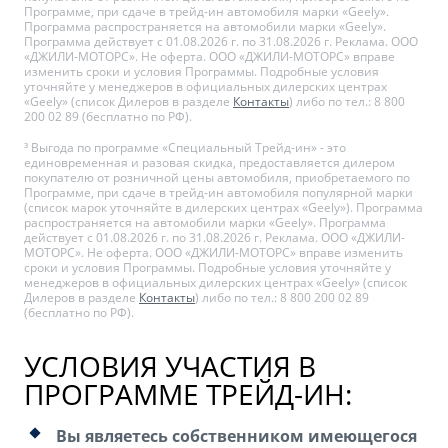
Программе, при сдаче в трейд-ин автомобиля марки «Geely».
Программа распространяется на автомобили марки «Geely».
Программа действует с 01.08.2026 г. по 31.08.2026 г. Реклама. ООО
«ДЖИЛИ-МОТОРС». Не оферта. ООО «ДЖИЛИ-МОТОРС» вправе
изменить сроки и условия Программы. Подробные условия
уточняйте у менеджеров в официальных дилерских центрах
«Geely» (список Дилеров в разделе
Контакты
) либо по тел.: 8 800
200 02 89 (бесплатно по РФ).
³ Выгода по программе «Специальный Трейд-ин» - это
единовременная и разовая скидка, предоставляется дилером
покупателю от розничной цены автомобиля, приобретаемого по
Программе, при сдаче в трейд-ин автомобиля популярной марки
(список марок уточняйте в дилерских центрах «Geely»). Программа
распространяется на автомобили марки «Geely». Программа
действует с 01.08.2026 г. по 31.08.2026 г. Реклама. ООО «ДЖИЛИ-
МОТОРС». Не оферта. ООО «ДЖИЛИ-МОТОРС» вправе изменить
сроки и условия Программы. Подробные условия уточняйте у
менеджеров в официальных дилерских центрах «Geely» (список
Дилеров в разделе
Контакты
) либо по тел.: 8 800 200 02 89
(бесплатно по РФ).
УСЛОВИЯ УЧАСТИЯ В
ПРОГРАММЕ ТРЕЙД-ИН:
Вы являетесь собственником имеющегося