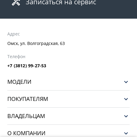
Записаться на сервис
Адрес
Омск, ул. Волгоградская, 63
Телефон
+7 (3812) 99-27-53
МОДЕЛИ
GEELY EX5 ГИБРИД
ПОКУПАТЕЛЯМ
НОВЫЙ COOLRAY
Выбор и покупка
EX5
ВЛАДЕЛЬЦАМ
Финансы и услуги
PREFACE
Сервис
О КОМПАНИИ
CITYRAY