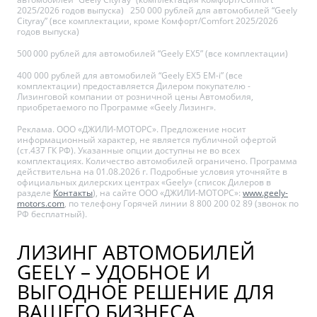
2025/2026 годов выпуска) 250 000 рублей для автомобилей “Geely
Cityray” (все комплектации, кроме Комфорт/Comfort 2025/2026
годов выпуска)
500 000 рублей для автомобилей “Geely EX5” (все комплектации)
400 000 рублей для автомобилей “Geely EX5 EM-i” (все
комплектации) предоставляется Дилером покупателю -
Лизинговой компании от розничной цены Автомобиля,
приобретаемого по Программе «Geely Лизинг».
Реклама. ООО «ДЖИЛИ-МОТОРС». Предложение носит
информационный характер, не является публичной офертой
(ст.437 ГК РФ). Указанные опции доступны не во всех
комплектациях. Количество автомобилей ограничено. Программа
действительна на 01.08.2026 г. Подробные условия уточняйте в
официальных дилерских центрах «Geely» (список Дилеров в
разделе
Контакты
), на сайте ООО «ДЖИЛИ-МОТОРС»:
www.geely-
motors.com
, по телефону Горячей линии 8 800 200 02 89 (звонок по
РФ бесплатный).
ЛИЗИНГ АВТОМОБИЛЕЙ
GEELY – УДОБНОЕ И
ВЫГОДНОЕ РЕШЕНИЕ ДЛЯ
ВАШЕГО БИЗНЕСА