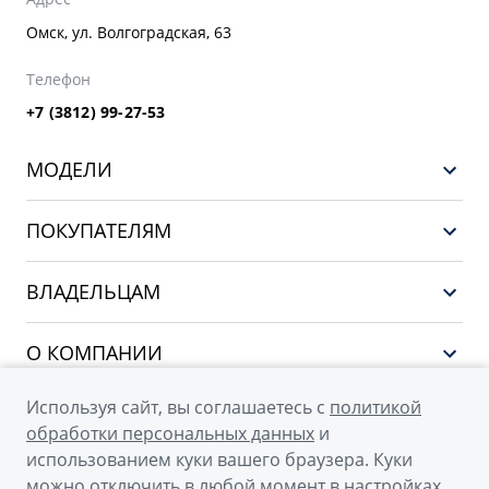
Омск, ул. Волгоградская, 63
Телефон
+7 (3812) 99-27-53
МОДЕЛИ
GEELY EX5 ГИБРИД
ПОКУПАТЕЛЯМ
НОВЫЙ COOLRAY
Выбор и покупка
EX5
ВЛАДЕЛЬЦАМ
Финансы и услуги
PREFACE
Сервис
О КОМПАНИИ
CITYRAY
Поддержка
О бренде GEELY
ATLAS
Используя сайт, вы соглашаетесь с
политикой
обработки персональных данных
и
О дилерском центре
OKAVANGO
использованием куки вашего браузера. Куки
Новости
MONJARO
можно отключить в любой момент в настройках