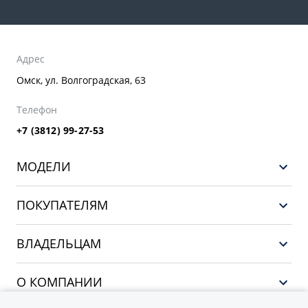
Адрес
Омск, ул. Волгоградская, 63
Телефон
+7 (3812) 99-27-53
МОДЕЛИ
GEELY EX5 ГИБРИД
ПОКУПАТЕЛЯМ
НОВЫЙ COOLRAY
Выбор и покупка
EX5
ВЛАДЕЛЬЦАМ
Финансы и услуги
PREFACE
Сервис
О КОМПАНИИ
CITYRAY
Поддержка