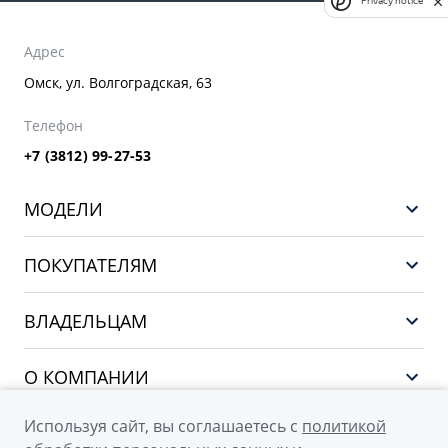
Privacy notice
Адрес
Омск, ул. Волгоградская, 63
Телефон
+7 (3812) 99-27-53
МОДЕЛИ
GEELY EX5 ГИБРИД
ПОКУПАТЕЛЯМ
НОВЫЙ COOLRAY
Выбор и покупка
EX5
ВЛАДЕЛЬЦАМ
Финансы и услуги
PREFACE
Сервис
О КОМПАНИИ
CITYRAY
Поддержка
О бренде GEELY
ATLAS
Используя сайт, вы соглашаетесь с
политикой