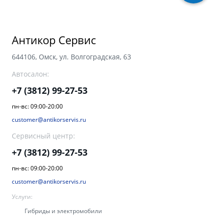
Аксессуары
Советы по эксплуатации
Зарядные устройства
Спецпредложения
Антикор Сервис
OKAVANGO
MONJARO
ФИНАНСЫ И УСЛУГИ
ПОДДЕРЖКА
от 3 429 990 ₽*
от 4 349 990 ₽*
644106, Омск, ул. Волгоградская, 63
Автокредит
Помощь на дорогах
Автосалон:
+7 (3812) 99-27-53
Расчет КАСКО
Гарантия Geely
пн-вс: 09:00-20:00
PREFACE
GEELY EX5
Страхование
Сервисная книжка
customer@antikorservis.ru
от 3 079 990 ₽*
от 3 769 990 ₽*
GEELY Лизинг
Вопросы и ответы
Сервисный центр:
+7 (3812) 99-27-53
пн-вс: 09:00-20:00
customer@antikorservis.ru
Услуги:
Гибриды и электромобили