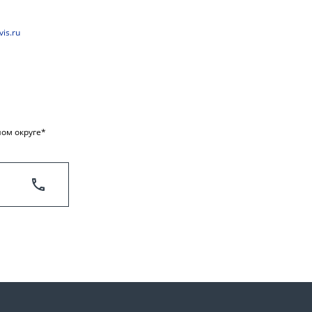
is.ru
ом округе*