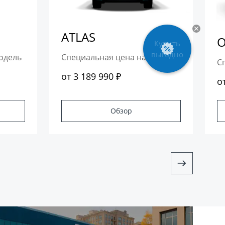
ATLAS
одель
Специальная цена на модель
С
от 3 189 990 ₽
о
Обзор