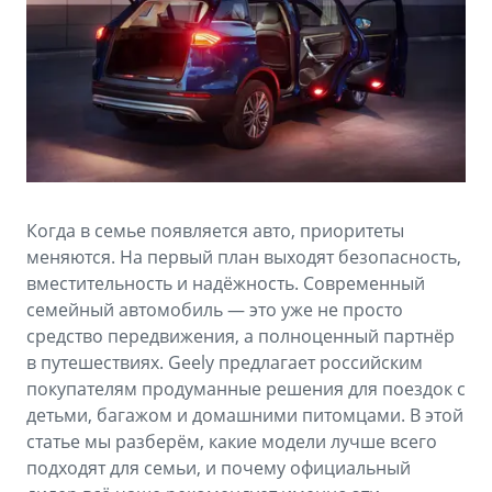
Аксессуары
Советы по эксплуатации
Зарядные устройства
Спецпредложения
OKAVANGO
MONJARO
ФИНАНСЫ И УСЛУГИ
ПОДДЕРЖКА
от 3 429 990 ₽*
от 4 349 990 ₽*
Автокредит
Помощь на дорогах
Расчет КАСКО
Гарантия Geely
Когда в семье появляется авто, приоритеты
PREFACE
GEELY EX5
Страхование
Сервисная книжка
меняются. На первый план выходят безопасность,
от 3 079 990 ₽*
от 3 769 990 ₽*
вместительность и надёжность. Современный
GEELY Лизинг
Вопросы и ответы
семейный автомобиль — это уже не просто
средство передвижения, а полноценный партнёр
в путешествиях. Geely предлагает российским
покупателям продуманные решения для поездок с
детьми, багажом и домашними питомцами. В этой
статье мы разберём, какие модели лучше всего
подходят для семьи, и почему официальный