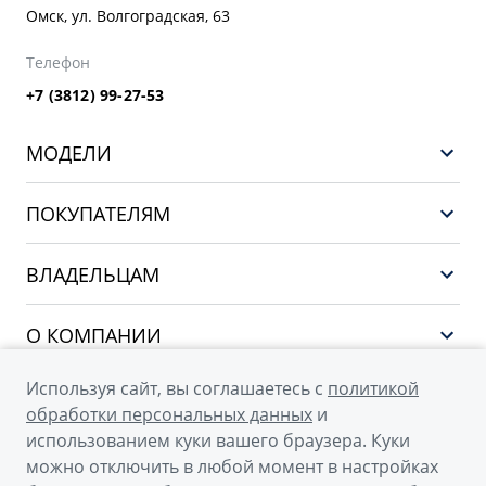
Омск, ул. Волгоградская, 63
Телефон
+7 (3812) 99-27-53
МОДЕЛИ
GEELY EX5 ГИБРИД
ПОКУПАТЕЛЯМ
НОВЫЙ COOLRAY
Выбор и покупка
EX5
ВЛАДЕЛЬЦАМ
Финансы и услуги
PREFACE
Сервис
О КОМПАНИИ
CITYRAY
Поддержка
О бренде GEELY
ATLAS
Используя сайт, вы соглашаетесь с
политикой
обработки персональных данных
и
О дилерском центре
OKAVANGO
использованием куки вашего браузера. Куки
Новости
MONJARO
можно отключить в любой момент в настройках
© 2026